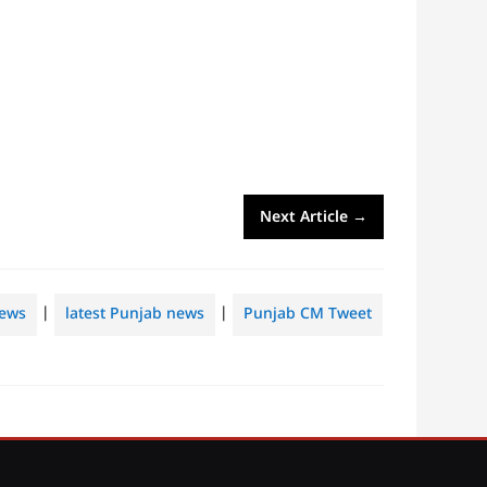
Next Article
→
ews
|
latest Punjab news
|
Punjab CM Tweet