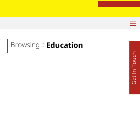
सुखबीर बादल पर बरसे बलतेज पन्नू, बोले- ‘अकाली दल की सियासी जमीन खिसकी
:
Browsing
Education
Get In Touch