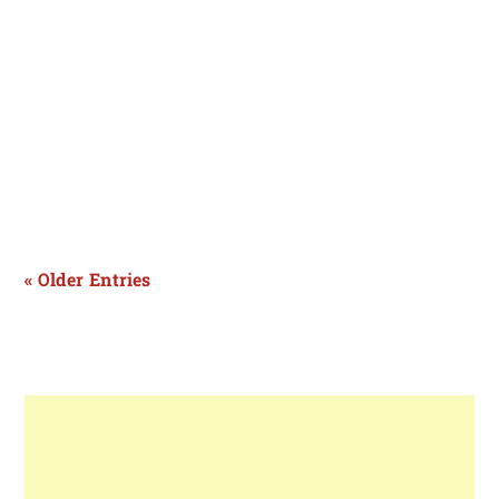
पंजाब में बढ़ती ठंड के कारण जहां लोग ठिठुरते नजर आ रहे हैं और मौसम
विभाग ने राज्य में अलर्ट भी जारी कर दिया है, वहीं...
« Older Entries