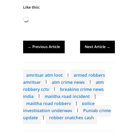
Like this:
Loading…
←
Previous Article
Next Article
→
amritsar atm loot
|
armed robbers
amritsar
|
atm crime news
|
atm
robbery cctv
|
breaking crime news
india
|
majitha road incident
|
majitha road robbery
|
police
investigation underway
|
Punjab crime
update
|
robber snatches cash