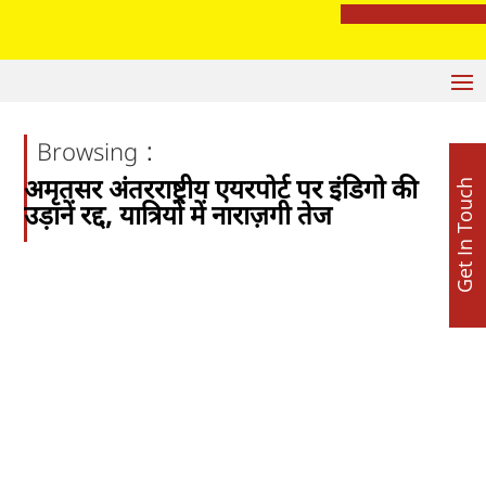
रेप प्रयास केस में बड़ा खुलासा: ‘पंडित’ नहीं, DJ निकला आरोपी; पूजा के बहाने युवती से दुष्कर्म की कोशिश
:
Browsing
अमृतसर अंतरराष्ट्रीय एयरपोर्ट पर इंडिगो की
Get In Touch
उड़ानें रद्द, यात्रियों में नाराज़गी तेज