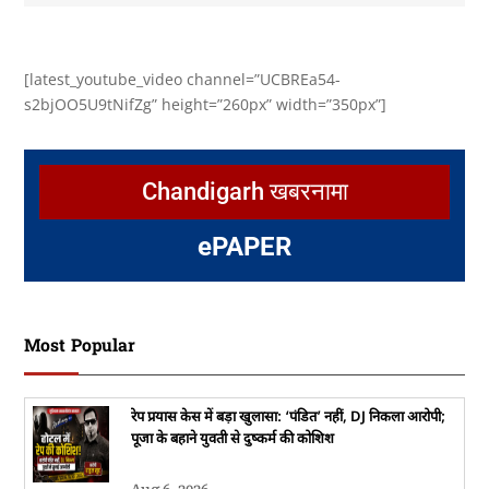
[latest_youtube_video channel=”UCBREa54-
s2bjOO5U9tNifZg” height=”260px” width=”350px”]
Chandigarh खबरनामा
e
PAPER
Most Popular
रेप प्रयास केस में बड़ा खुलासा: ‘पंडित’ नहीं, DJ निकला आरोपी;
पूजा के बहाने युवती से दुष्कर्म की कोशिश