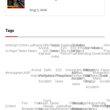
Aug 5, 2026
Tags
Attempt
Crime
Ludhiana
NRI
Punjab
Auto
Radisson
Chamba
Rahul
Him
,
,
Arvind
,
,
,
E20
E50
,
Ethanol
,
Garhdiwala
Modi
,
to Rape
News
News
Girl
News
,
News
,
Blu Hotel
,
News
Sood
,
,
Pra
Kejriwal
Petrol
Fuel
Blending
Governmen
India
Arvind
Delhi
E20
Instagram
Meta
AAP
Sugar
Meta
Paper
#instagram
,
AAP
,
,
,
,
AAP
punjab
,
,
Bhagwant
,
Kejriwal
Phagwara
Politics
Phagwara
Petrol
Restriction
,
India
Youth
Mill
News
,
Truck
Leak
,
,
,
Punjab
accident
,
Mann
,
Accident
news
Wing
Bridge
Accide
news
Accident
Guru
Pe
Fire
Fire
Akash
Diesel
Fuel
Chandigarh
Punjab
kapurthala
D-Mart
Nanak
,
Jalandhar
,
,
,
पंजाब
,
पतलीकु
,
P
,
Brigade
,
Mock
Bansal
,
Adulteration
,
Adulteration
Khabernama
,
News
news