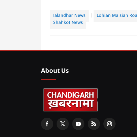
Jalandhar News
|
Lohian Malsian Ro
Shahkot News
About Us