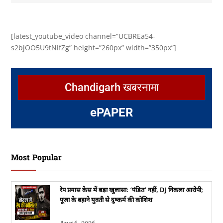
[latest_youtube_video channel=”UCBREa54-
s2bjOO5U9tNifZg” height=”260px” width=”350px”]
Chandigarh खबरनामा
e
PAPER
Most Popular
रेप प्रयास केस में बड़ा खुलासा: ‘पंडित’ नहीं, DJ निकला आरोपी;
पूजा के बहाने युवती से दुष्कर्म की कोशिश