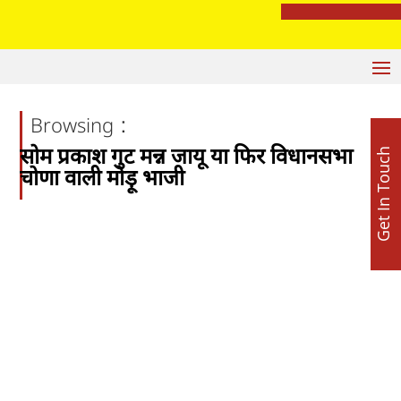
रेप प्रयास केस में बड़ा खुलासा: ‘पंडित’ नहीं, DJ निकला आरोपी; पूजा के बहाने युवती से दुष्कर्म की कोशिश
:
Browsing
सोम प्रकाश गुट मन्न जायू या फिर विधानसभा
Get In Touch
चोणा वाली मोड़ू भाजी