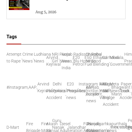
Aug 5, 2026
Tags
Attempt
Crime
Ludhiana
NRI
Punjab
Auto
Radisson
Chamba
Rahul
Him
,
,
Arvind
,
,
,
E20
E50
,
Ethanol
,
Garhdiwala
Modi
,
to Rape
News
News
Girl
News
,
News
,
Blu Hotel
,
News
Sood
,
,
Pra
Kejriwal
Petrol
Fuel
Blending
Governmen
India
Arvind
Delhi
E20
Instagram
Meta
AAP
Sugar
Meta
Paper
#instagram
,
AAP
,
,
,
,
AAP
punjab
,
,
Bhagwant
,
Kejriwal
Phagwara
Politics
Phagwara
Petrol
Restriction
,
India
Youth
Mill
News
,
Truck
Leak
,
,
,
Punjab
accident
,
Mann
,
Accident
news
Wing
Bridge
Accide
news
Accident
Guru
Pe
Fire
Fire
Akash
Diesel
Fuel
Chandigarh
Punjab
kapurthala
D-Mart
Nanak
,
Jalandhar
,
,
,
पंजाब
,
पतलीकु
,
P
,
Brigade
,
Mock
Bansal
,
Adulteration
,
Adulteration
Khabernama
,
News
news