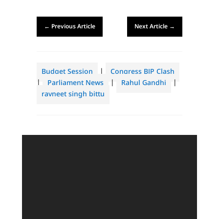
←
Previous Article
Next Article
→
Budget Session
|
Congress BJP Clash
|
Parliament News
|
Rahul Gandhi
|
ravneet singh bittu