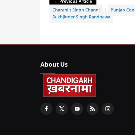
←
Previous Article
Charanjit Singh Channi
|
Punjab Cong
Sukhjinder Singh Randhawa
About Us