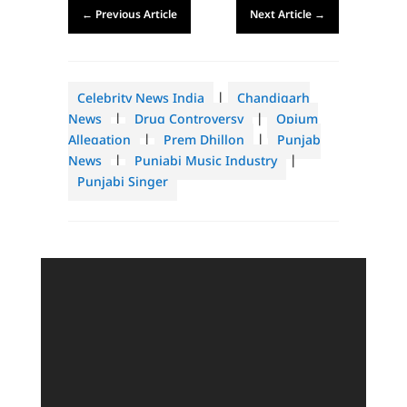
←
Previous Article
Next Article
→
Celebrity News India
|
Chandigarh
News
|
Drug Controversy
|
Opium
Allegation
|
Prem Dhillon
|
Punjab
News
|
Punjabi Music Industry
|
Punjabi Singer