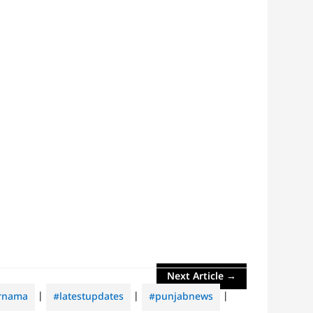
Next Article
→
rnama
|
#latestupdates
|
#punjabnews
|