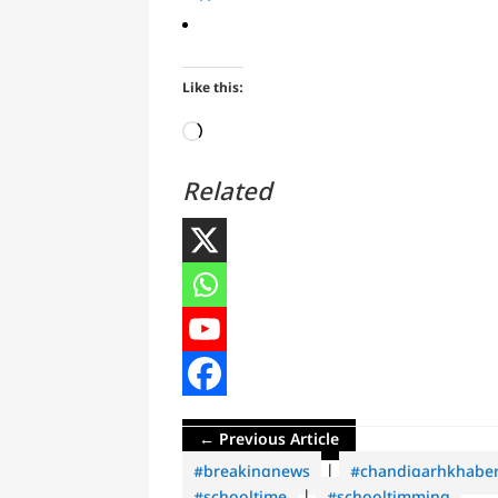
Like this:
Loading…
Related
←
Previous Article
#breakingnews
|
#chandigarhkhabe