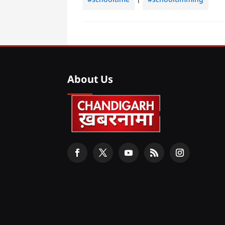
#schooltime
|
#schooltimming
About Us