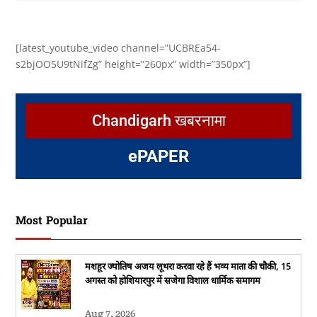
[latest_youtube_video channel=”UCBREa54-
s2bjOO5U9tNifZg” height=”260px” width=”350px”]
Chandigarh खबरनामा
e
PAPER
Most Popular
मशहूर ज्योतिष अजय लूथरा करवा रहे हैं भव्य माता की चौकी, 15
अगस्त को होशियारपुर में सजेगा विशाल धार्मिक समागम
Aug 7, 2026