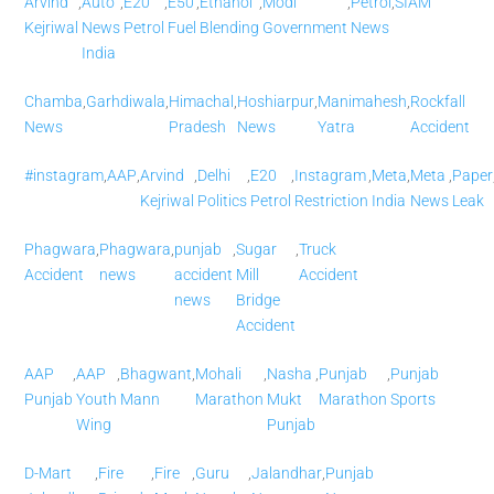
Arvind
,
Auto
,
E20
,
E50
,
Ethanol
,
Modi
,
Petrol
,
SIAM
Kejriwal
News
Petrol
Fuel
Blending
Government
News
India
Chamba
,
Garhdiwala
,
Himachal
,
Hoshiarpur
,
Manimahesh
,
Rockfall
News
Pradesh
News
Yatra
Accident
#instagram
,
AAP
,
Arvind
,
Delhi
,
E20
,
Instagram
,
Meta
,
Meta
,
Paper
Kejriwal
Politics
Petrol
Restriction
India
News
Leak
Phagwara
,
Phagwara
,
punjab
,
Sugar
,
Truck
Accident
news
accident
Mill
Accident
news
Bridge
Accident
AAP
,
AAP
,
Bhagwant
,
Mohali
,
Nasha
,
Punjab
,
Punjab
Punjab
Youth
Mann
Marathon
Mukt
Marathon
Sports
Wing
Punjab
D-Mart
,
Fire
,
Fire
,
Guru
,
Jalandhar
,
Punjab