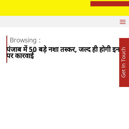
मशहूर ज्योतिष अजय लूथरा करवा रहे हैं भव्य माता की चौकी, 15 अगस्त को होशियारपुर में सजेगा विशाल धार्मिक समागम
:
Browsing
पंजाब में 50 बड़े नशा तस्कर, जल्द ही होगी इन
Get In Touch
पर कारवाई