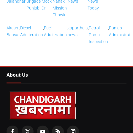
Jalandhar
Brigade
Mock
Nanak
News
News
Punjab
Drill
Mission
Today
Chowk
Akash
,
Diesel
,
Fuel
,
kapurthala
,
Petrol
,
Punjab
Bansal
Adulteration
Adulteration
news
Pump
Administrati
Inspection
About Us