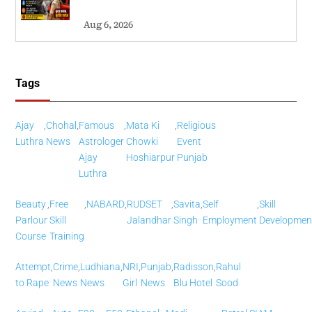
Aug 6, 2026
Tags
Ajay
,
Chohal
,
Famous
,
Mata Ki
,
Religious
Luthra
News
Astrologer
Chowki
Event
Ajay
Hoshiarpur
Punjab
Luthra
Beauty
,
Free
,
NABARD
,
RUDSET
,
Savita
,
Self
,
Skill
Parlour
Skill
Jalandhar
Singh
Employment
Developmen
Course
Training
Attempt
,
Crime
,
Ludhiana
,
NRI
,
Punjab
,
Radisson
,
Rahul
to Rape
News
News
Girl
News
Blu Hotel
Sood