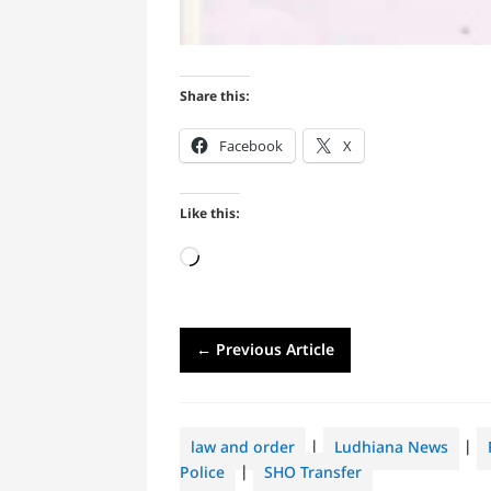
Share this:
Facebook
X
Like this:
Loading…
←
Previous Article
law and order
|
Ludhiana News
|
Police
|
SHO Transfer