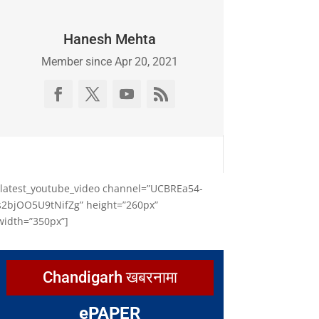
Hanesh Mehta
Member since Apr 20, 2021
[latest_youtube_video channel=”UCBREa54-
s2bjOO5U9tNifZg” height=”260px”
width=”350px”]
Chandigarh खबरनामा
e
PAPER