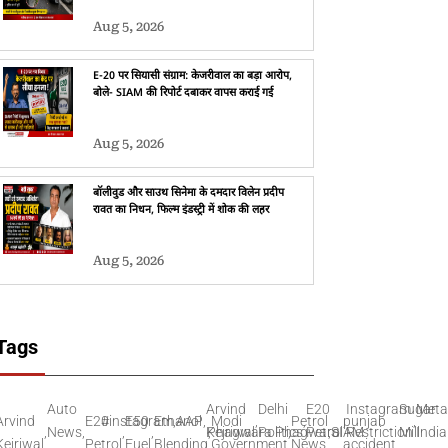
Aug 5, 2026
E-20 पर सियासी संग्राम: केजरीवाल का बड़ा आरोप,
बोले- SIAM की रिपोर्ट दबाकर वापस कराई गई
Aug 5, 2026
बॉलीवुड और साउथ सिनेमा के दमदार विलेन प्रदीप
रावत का निधन, फिल्म इंडस्ट्री में शोक की लहर
Aug 5, 2026
Tags
Auto
Arvind
Delhi
E20
Instagram
Sugar
Meta
Arvind
E20
#instagram
E50
Ethanol
,
AAP
,
Modi
,
Petrol
,
,
punjab
,
,
News
,
,
,
Kejriwal
Phagwara
,
Politics
Phagwara
,
Petrol
,
SIAM
Restriction
Mill
India
Kejriwal
Petrol
Fuel
Blending
Government
,
News
,
accident
,