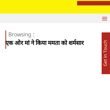
मशहूर ज्योतिष अजय लूथरा करवा रहे हैं भव्य माता की चौकी, 15 अगस्त को होशियारपुर में सजेगा विशाल धार्मिक समागम
:
Browsing
एक ओर मां ने किया ममता को शर्मसार
Get In Touch