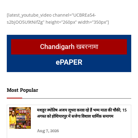
[latest_youtube_video channel=”UCBREa54-
s2bjOO5U9tNifZg” height=”260px” width=”350px”]
Chandigarh खबरनामा
e
PAPER
Most Popular
मशहूर ज्योतिष अजय लूथरा करवा रहे हैं भव्य माता की चौकी, 15
अगस्त को होशियारपुर में सजेगा विशाल धार्मिक समागम
Aug 7, 2026