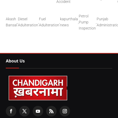
Accident
Petrol
Akash
Diesel
Fuel
kapurthala
Punjab
,
,
,
,
Pump
,
Bansal
Adulteration
Adulteration
news
Administrati
Inspection
About Us