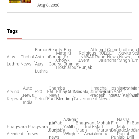
Aug 6, 2026
Tags
Famous
Beauty
Free
Attempt
Crime
Ludhiana
Mata Ki
Religious
RUDSET
,
,
Savita
Sel
,
Ajay
Chohal
Astrologer
Parlour
,
Skill
,
NABARD
to Rape
,
News
,
News
,
,
,
,
Chowki
,
Event
Jalandhar
Singh
Em
Luthra
News
Ajay
Course
Training
Hoshiarpur
Punjab
Luthra
Auto
Chamba
Himachal
Hoshiarpur
Arvind
Man
Arvind
E20
E50
Ethanol
,
Garhdiwala
Modi
,
#instagram
Petrol
,
,
AAP
,
,
,
News
,
,
News
,
,
Pradesh
,
News
,
SIAM
Kejriwal
Yat
Kejriwal
Petrol
Fuel
Blending
Government
News
India
AAP
Sugar
Nasha
AAP
punjab
Bhagwant
Mohali
Fire
Fire
Pun
Phagwara
Phagwara
,
Youth
Mill
,
Truck
D-Mart
,
,
Mukt
,
,
,
Punjab
accident
,
Mann
,
Marathon
,
Brigade
,
Mock
Mar
,
Accident
news
Wing
Bridge
Accident
Jalandhar
Punjab
news
Punjab
Drill