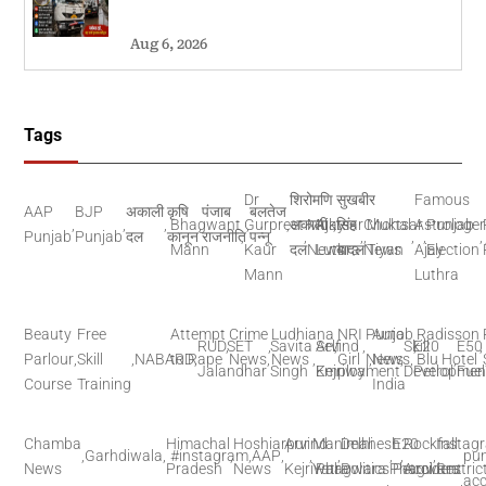
Aug 6, 2026
Tags
Dr
शिरोमणि
सुखबीर
Famous
AAP
BJP
अकाली
कृषि
पंजाब
बलतेज
,
,
,
Bhagwant
,
Gurpreet
,
,
अकाली
Muktsar
Ajay
,
सिंह
Chohal
Muktsar
Astrologer
Punjab
Punjab
Punjab
दल
कानून
राजनीति
,
पन्नू
,
,
,
,
,
,
Mann
Kaur
दल
News
Luthra
बादल
News
Tiyan
Ajay
Election
Mann
Luthra
Beauty
Free
Attempt
Crime
Ludhiana
NRI
Punjab
Auto
Radisson
RUDSET
,
,
Savita
Arvind
Self
,
,
Skill
,
E20
E50
,
Parlour
,
Skill
,
NABARD
to Rape
,
News
,
News
,
Girl
News
,
News
,
,
Blu Hotel
,
Jalandhar
Singh
Kejriwal
Employment
Developmen
Petrol
Fuel
Course
Training
India
Chamba
Himachal
Hoshiarpur
Arvind
Manimahesh
Delhi
E20
Rockfall
Instag
,
Garhdiwala
,
#instagram
,
,
AAP
,
,
,
,
,
,
pu
News
Pradesh
News
Kejriwal
Yatra
Phagwara
Politics
Phagwara
Petrol
Accident
Restric
,
,
acc