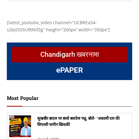
[latest_youtube_video channel=”UCBREa54-
s2bjOO5U9tNifZg” height=”260px” width=”350px”]
Chandigarh खबरनामा
e
PAPER
Most Popular
सुखबीर बादल पर बरसे बलतेज पन्नू, बोले- ‘अकाली दल की
सियासी जमीन खिसकी