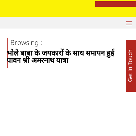
सुखबीर बादल पर बरसे बलतेज पन्नू, बोले- ‘अकाली दल की सियासी जमीन खिसकी
:
Browsing
भोले बाबा के जयकारों के साथ समापन हुई
Get In Touch
पावन श्री अमरनाथ यात्रा