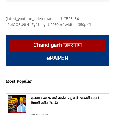
[latest_youtube_video channel=”UCBREa54-
s2bjOO5U9tNifZg” height=”260px” width=”350px”]
Chandigarh खबरनामा
e
PAPER
Most Popular
सुखबीर बादल पर बरसे बलतेज पन्नू, बोले- ‘अकाली दल की
सियासी जमीन खिसकी