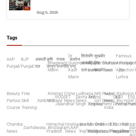
Aug 6, 2026
Tags
Dr
शिरोमणि
सुखबीर
Famous
AAP
BJP
अकाली
कृषि
पंजाब
बलतेज
,
,
,
Bhagwant
,
Gurpreet
,
,
अकाली
Muktsar
Ajay
,
सिंह
Chohal
Muktsar
Astrologer
Punjab
Punjab
Punjab
दल
कानून
राजनीति
,
पन्नू
,
,
,
,
,
,
Mann
Kaur
दल
News
Luthra
बादल
News
Tiyan
Ajay
Election
Mann
Luthra
Beauty
Free
Attempt
Crime
Ludhiana
NRI
Punjab
Auto
Radisson
RUDSET
,
,
Savita
Arvind
Self
,
,
Skill
,
E20
E50
,
Parlour
,
Skill
,
NABARD
to Rape
,
News
,
News
,
Girl
News
,
News
,
,
Blu Hotel
,
Jalandhar
Singh
Kejriwal
Employment
Developmen
Petrol
Fuel
Course
Training
India
Chamba
Himachal
Hoshiarpur
Arvind
Manimahesh
Delhi
E20
Rockfall
Instag
,
Garhdiwala
,
#instagram
,
,
AAP
,
,
,
,
,
,
pu
News
Pradesh
News
Kejriwal
Yatra
Phagwara
Politics
Phagwara
Petrol
Accident
Restric
,
,
acc