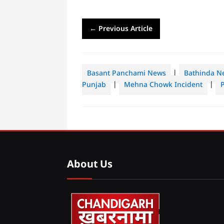
←
Previous Article
Basant Panchami News
|
Bathinda N
Punjab
|
Mehna Chowk Incident
|
About Us