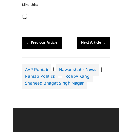
Like this:
Loading…
←
Previous Article
Next Article
→
AAP Punjab
|
Nawanshahr News
|
Punjab Politics
|
Robby Kang
|
Shaheed Bhagat Singh Nagar