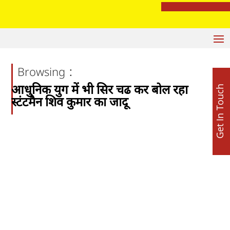
मशहूर ज्योतिष अजय लूथरा करवा रहे हैं भव्य माता की चौकी, 15 अगस्त को होशियारपुर में सजेगा विशाल धार्मिक समागम
:
Browsing
आधुनिक युग में भी सिर चढ कर बोल रहा
Get In Touch
स्टंटमैन शिव कुमार का जादू