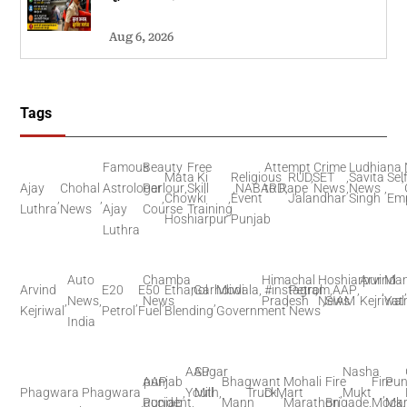
Aug 6, 2026
Tags
Famous
Beauty
Free
Attempt
Crime
Ludhiana
Mata Ki
Religious
RUDSET
,
,
Savita
Sel
,
Ajay
Chohal
Astrologer
Parlour
,
Skill
,
NABARD
to Rape
,
News
,
News
,
,
,
,
Chowki
,
Event
Jalandhar
Singh
Em
Luthra
News
Ajay
Course
Training
Hoshiarpur
Punjab
Luthra
Auto
Chamba
Himachal
Hoshiarpur
Arvind
Man
Arvind
E20
E50
Ethanol
,
Garhdiwala
Modi
,
#instagram
Petrol
,
,
AAP
,
,
,
News
,
,
News
,
,
Pradesh
,
News
,
SIAM
Kejriwal
Yat
Kejriwal
Petrol
Fuel
Blending
Government
News
India
AAP
Sugar
Nasha
AAP
punjab
Bhagwant
Mohali
Fire
Fire
Pun
Phagwara
Phagwara
,
Youth
Mill
,
Truck
D-Mart
,
,
Mukt
,
,
,
Punjab
accident
,
Mann
,
Marathon
,
Brigade
,
Mock
Mar
,