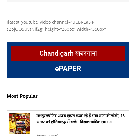
[latest_youtube_video channel=”UCBREa54-
s2bjOO5U9tNifZg” height=”260px” width=”350px”]
Chandigarh खबरनामा
e
PAPER
Most Popular
मशहूर ज्योतिष अजय लूथरा करवा रहे हैं भव्य माता की चौकी, 15
अगस्त को होशियारपुर में सजेगा विशाल धार्मिक समागम