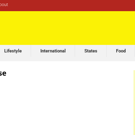
bout
Lifestyle
International
States
Food
se