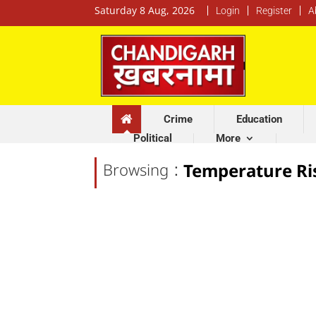
Saturday 8 Aug, 2026
Login
Register
A
Crime
Education
Political
More
:
Browsing
Temperature Ri