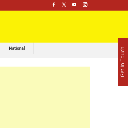
मशहूर ज्योतिष अजय लूथरा करवा रहे हैं भव्य माता की चौकी, 15 अगस्त को होशियारपुर में सजेगा विशाल धार्मिक समागम
National
Get In Touch