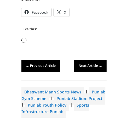
Facebook
X
Like this:
Loading…
←
Previous Article
Next Article
→
Bhagwant Mann Sports News
|
Punjab
Gym Scheme
|
Punjab Stadium Project
|
Punjab Youth Policy
|
Sports
Infrastructure Punjab