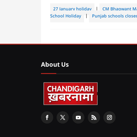
27 January holiday
|
CM Bhagwant M
School Holiday
|
Punjab schools close
About Us