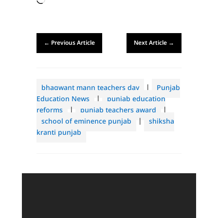
←
Previous Article
Next Article
→
bhagwant mann teachers day
|
Punjab
Education News
|
punjab education
reforms
|
punjab teachers award
|
school of eminence punjab
|
shiksha
kranti punjab