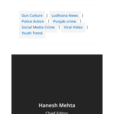
Gun Culture
|
Ludhiana News
|
Police Action
|
Punjab crime
|
Social Media Crime
|
Viral Video
|
Youth Trend
Hanesh Mehta
Chief Editor