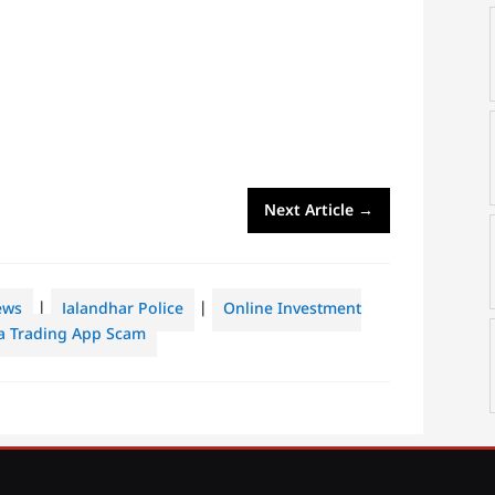
Next Article
→
ews
|
Jalandhar Police
|
Online Investment
a Trading App Scam