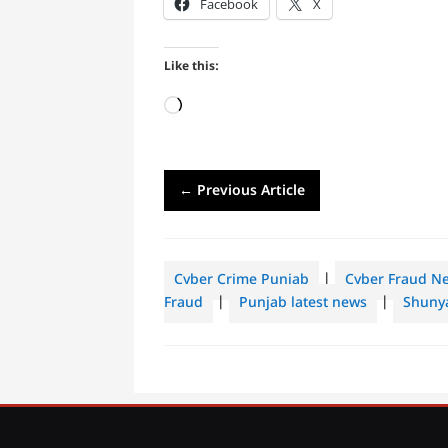
Facebook
X
Like this:
Loading…
←
Previous Article
Cyber Crime Punjab
|
Cyber Fraud N
Fraud
|
Punjab latest news
|
Shuny