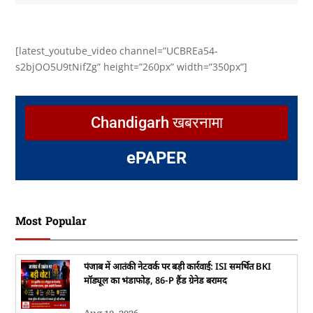
[latest_youtube_video channel=”UCBREa54-
s2bjOO5U9tNifZg” height=”260px” width=”350px”]
Chandigarh खबरनामा
e
PAPER
Most Popular
पंजाब में आतंकी नेटवर्क पर बड़ी कार्रवाई: ISI समर्थित BKI
मॉड्यूल का भंडाफोड़, 86-P हैंड ग्रेनेड बरामद