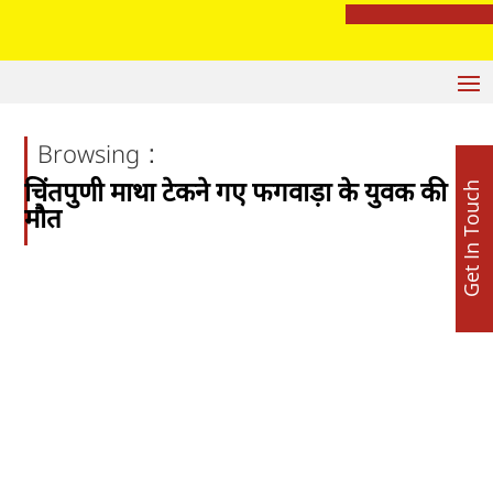
पंजाब में आतंकी नेटवर्क पर बड़ी कार्रवाई: ISI समर्थित BKI मॉड्यूल का भंडाफोड़, 86-P हैंड ग्रेनेड बरामद
:
Browsing
चिंतपुणी माथा टेकने गए फगवाड़ा के युवक की
Get In Touch
मौत