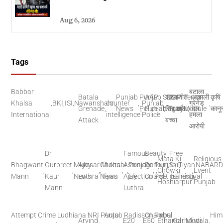
Aug 6, 2026
Tags
Babbar
बटाला
Batala
Punjab
Punjab
AAP
SBS
करनजीत
BJP
Terror
अकाली
कृषि
Khalsa
,
BKI
,
ISI
,
Nawanshahr
counter
,
,
Punjab
,
,
,
ग्रेनेड
,
,
Grenade
,
News
Police
,
Punjab
Nagar
,
सिंह उर्फ
Punjab
Module
,
दल
कानू
International
intelligence
Police
हमला
Attack
बच्चा
आरोपी
Dr
Famous
Beauty
Free
Mata Ki
Religious
Bhagwant
Gurpreet
Muktsar
Ajay
Chohal
Muktsar
Astrologer
Punjab
Parlour
Punjab
,
Skill
Tiyan
,
NABAR
,
,
,
,
,
,
,
,
Chowki
,
,
Event
Mann
Kaur
News
Luthra
News
Tiyan
Ajay
Election
Course
Politics
Training
Festival
Hoshiarpur
Punjab
Mann
Luthra
Attempt
Crime
Ludhiana
NRI
Punjab
Auto
Radisson
Chamba
Rahul
Him
,
,
Arvind
,
,
,
E20
E50
,
Ethanol
,
Garhdiwala
Modi
,