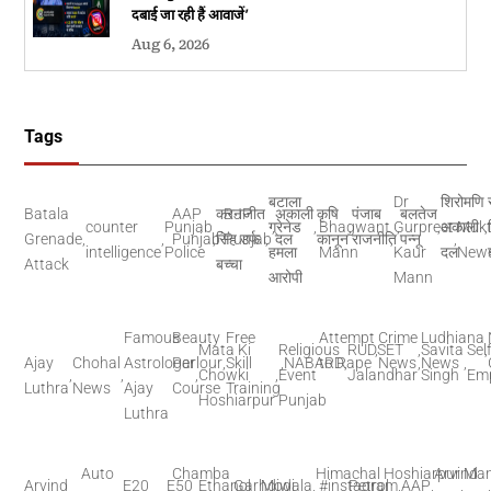
दबाई जा रही हैं आवाजें’
Aug 6, 2026
Tags
बटाला
Dr
शिरोमणि
Batala
AAP
करनजीत
BJP
अकाली
कृषि
पंजाब
बलतेज
counter
Punjab
,
ग्रेनेड
,
,
Bhagwant
,
Gurpreet
,
,
अकाली
Mukt
,
Grenade
,
,
Punjab
,
सिंह उर्फ
Punjab
,
दल
कानून
राजनीति
,
पन्नू
,
intelligence
Police
हमला
Mann
Kaur
दल
New
Attack
बच्चा
आरोपी
Mann
Famous
Beauty
Free
Attempt
Crime
Ludhiana
Mata Ki
Religious
RUDSET
,
,
Savita
Sel
,
Ajay
Chohal
Astrologer
Parlour
,
Skill
,
NABARD
to Rape
,
News
,
News
,
,
,
,
Chowki
,
Event
Jalandhar
Singh
Em
Luthra
News
Ajay
Course
Training
Hoshiarpur
Punjab
Luthra
Auto
Chamba
Himachal
Hoshiarpur
Arvind
Man
Arvind
E20
E50
Ethanol
,
Garhdiwala
Modi
,
#instagram
Petrol
,
,
AAP
,
,