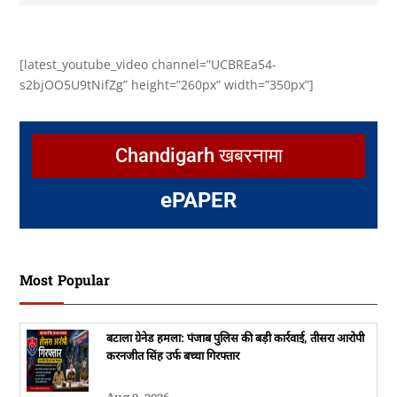
[latest_youtube_video channel=”UCBREa54-
s2bjOO5U9tNifZg” height=”260px” width=”350px”]
Chandigarh खबरनामा
e
PAPER
Most Popular
बटाला ग्रेनेड हमला: पंजाब पुलिस की बड़ी कार्रवाई, तीसरा आरोपी
करनजीत सिंह उर्फ बच्चा गिरफ्तार