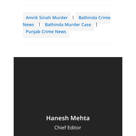
Amrik Singh Murder
|
Bathinda Crime
News
|
Bathinda Murder Case
|
Punjab Crime News
Hanesh Mehta
Chief Editor