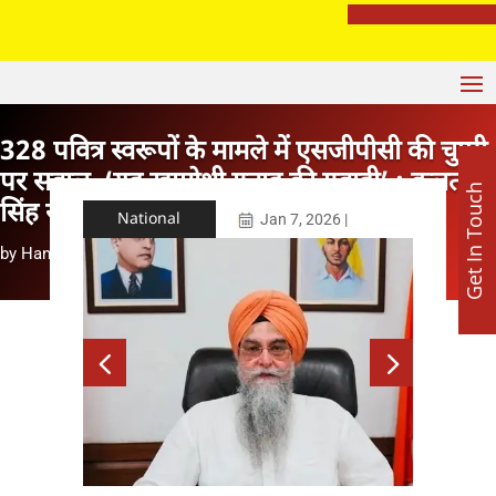
रेप प्रयास केस में बड़ा खुलासा: ‘पंडित’ नहीं, DJ निकला आरोपी; पूजा के बहाने युवती से दुष्कर्म की कोशिश
328 पवित्र स्वरूपों के मामले में एसजीपीसी की चुप्पी
पर सवाल, ‘यह खामोशी गुनाह की गवाही’ : कुलतार
Get In Touch
सिंह संधवा
National
Jan 7, 2026
|
by
Hanesh Mehta
|
Jan 7, 2026
|
National