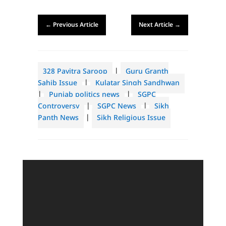
←
Previous Article
Next Article
→
328 Pavitra Saroop
|
Guru Granth
Sahib Issue
|
Kulatar Singh Sandhwan
|
Punjab politics news
|
SGPC
Controversy
|
SGPC News
|
Sikh
Panth News
|
Sikh Religious Issue