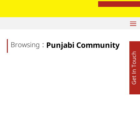
रेप प्रयास केस में बड़ा खुलासा: ‘पंडित’ नहीं, DJ निकला आरोपी; पूजा के बहाने युवती से दुष्कर्म की कोशिश
:
Browsing
Punjabi Community
Get In Touch