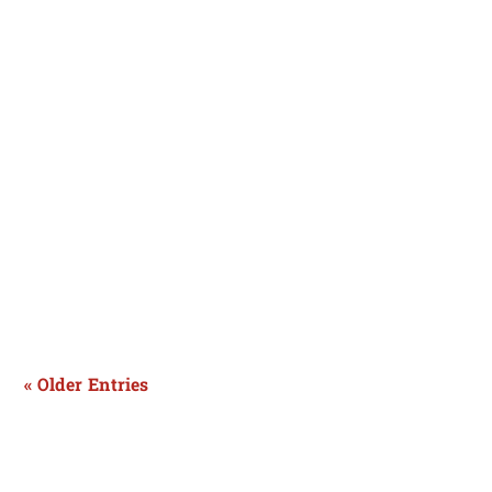
ई-20 (20 प्रतिशत एथेनॉल मिश्रित पेट्रोल) को लेकर राजनीतिक
विवाद और तेज हो गया है। आम आदमी पार्टी (AAP) के राष्ट्रीय...
« Older Entries