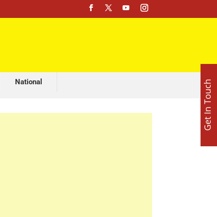
मशहूर ज्योतिष अजय लूथरा करवा रहे हैं भव्य माता की चौकी, 15 अगस्त को होशियारपुर में सजेगा विशाल धार्मिक समागम
National
Get In Touch