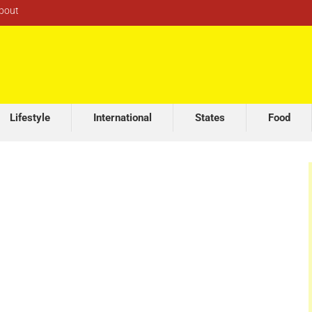
bout
Lifestyle
International
States
Food