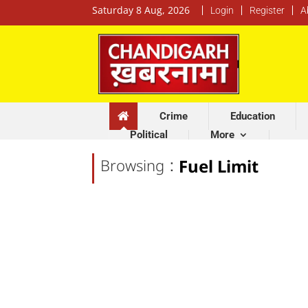
Saturday 8 Aug, 2026
Login
Register
A
Crime
Education
Political
More
:
Browsing
Fuel Limit