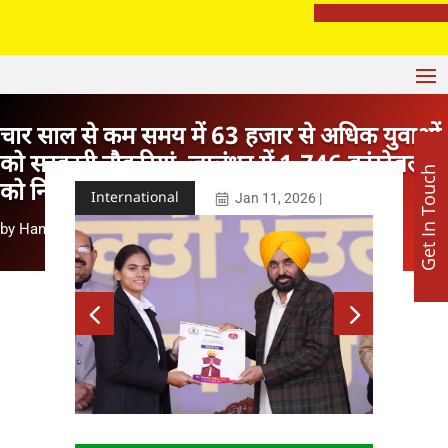
मशहूर ज्योतिष अजय लूथरा करवा रहे हैं भव्य माता की चौकी, 15 अगस्त को होशियारपुर में सजेगा विशाल धार्मिक समागम
चार साल से कम समय में 63 हजार से अधिक युवाओं
को सरकारी नौकरियां, जालंधर में 1,746 कांस्टेबलों
Get In Touch
को नियुक्ति पत्र
International
Jan 11, 2026
|
by
Hanesh Mehta
|
Jan 11, 2026
|
International