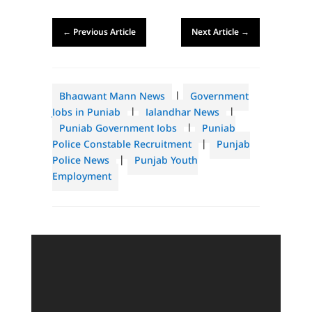
←
Previous Article
Next Article
→
Bhagwant Mann News
|
Government
Jobs in Punjab
|
Jalandhar News
|
Punjab Government Jobs
|
Punjab
Police Constable Recruitment
|
Punjab
Police News
|
Punjab Youth
Employment