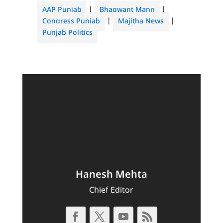
AAP Punjab
|
Bhagwant Mann
|
Congress Punjab
|
Majitha News
|
Punjab Politics
Hanesh Mehta
Chief Editor