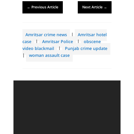
←
Previous Article
Next Article
→
Amritsar crime news
|
Amritsar hotel
case
|
Amritsar Police
|
obscene
video blackmail
|
Punjab crime update
|
woman assault case