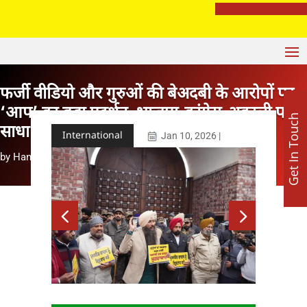
मशहूर ज्योतिष अजय लूथरा करवा रहे हैं भव्य माता की चौकी, 15 अगस्त को होशियारपुर में सजेगा विशाल धार्मिक समागम
फर्जी वीडियो और गुरुओं की बेअदबी के आरोपों पर
‘आप’ का बड़ा प्रदर्शन, भाजपा-कांग्रेस-अकाली पर
Get In Touch
साधा निशाना
International
Jan 10, 2026
|
by
Hanesh Mehta
|
Jan 10, 2026
|
International