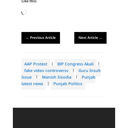
Like this:
Loading…
←
Previous Article
Next Article
→
AAP Protest
|
BJP Congress Akali
|
fake video controversy
|
Guru Insult
Issue
|
Manish Sisodia
|
Punjab
latest news
|
Punjab Politics