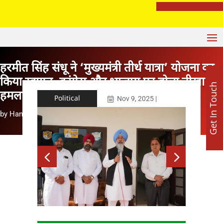
सुखबीर बादल पर बरसे बलतेज पन्नू, बोले- ‘अकाली दल की सियासी जमीन खिसकी
हरमीत सिंह संधू ने ‘मुख्यमंत्री तीर्थ यात्रा’ योजना का
किया स्वागत, कांग्रेस और भाजपा पर बोला तीखा
Get In Touch
हमला
Political
Nov 9, 2025
|
by
Hanesh Mehta
|
Nov 9, 2025
|
Political