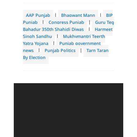
AAP Punjab
|
Bhagwant Mann
|
BJP
Punjab
|
Congress Punjab
|
Guru Teg
Bahadur 350th Shahidi Diwas
|
Harmeet
Singh Sandhu
|
Mukhymantri Teerth
Yatra Yojana
|
Punjab government
news
|
Punjab Politics
|
Tarn Taran
By Election