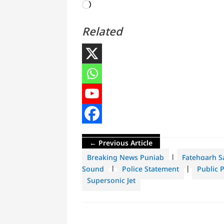
Loading…
Related
←
Previous Article
Breaking News Punjab
|
Fatehgarh S
Sound
|
Police Statement
|
Public 
Supersonic Jet