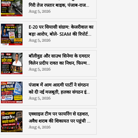
गिरी तेज रफ्तार बाइक, पंजाब-राजस्थान
Aug 5, 2026
के दो युवकों की मौत
E-20 पर सियासी संग्राम: केजरीवाल का
बड़ा आरोप, बोले- SIAM की रिपोर्ट
Aug 5, 2026
दबाकर वापस कराई गई
बॉलीवुड और साउथ सिनेमा के दमदार
विलेन प्रदीप रावत का निधन, फिल्म
Aug 5, 2026
इंडस्ट्री में शोक की लहर
पंजाब में आम आदमी पार्टी ने संगठन
को दी नई मजबूती, हलका संगठन इंचार्ज
Aug 5, 2026
और 45 ब्लॉक अध्यक्षों की नियुक्ति
एक्साइज टीम पर फायरिंग से दहशत,
अवैध शराब की शिकायत पर पहुंची टीम
Aug 4, 2026
को जान बचाकर भागना पड़ा