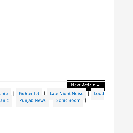
Next Article
→
ahib
|
Fighter Jet
|
Late Night Noise
|
Loud
Panic
|
Punjab News
|
Sonic Boom
|